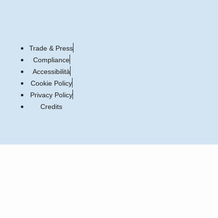
Duca Enrico
Trade & Press
2013
Compliance
1 formato disponibile
Accessibilità
Cookie Policy
Scopri di più
Privacy Policy
Credits