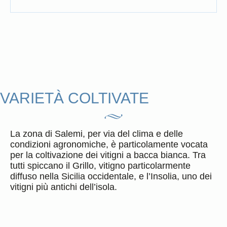
Zibibbo.
derivazione araba.
La pianta è vigorosa con foglie da
La pianta è mediamente vigorosa
La pianta è mediamente
medie a grandi. Il grappolo è conico
con foglie medie. Il grappolo è di
vigorosa con foglie medio-grandi. Il
con acini medio-grandi dalla buccia
forma cilindrica con acini grandi di
grappolo è medio-grande di forma
spessa di colore verde-giallo con
colore giallo verdolino tendente al
piramidale con acini dalla buccia
sfumature rosa aranciate sulle parti
dorato.
spessa di colore giallo dorato o
VARIETÀ COLTIVATE
esposte.
ambrato.
La zona di Salemi, per via del clima e delle
condizioni agronomiche, è particolamente vocata
Duca Enrico
per la coltivazione dei vitigni a bacca bianca. Tra
2016
tutti spiccano il Grillo, vitigno particolarmente
1 formato disponibile
diffuso nella Sicilia occidentale, e l’Insolia, uno dei
vitigni più antichi dell’isola.
Scopri di più