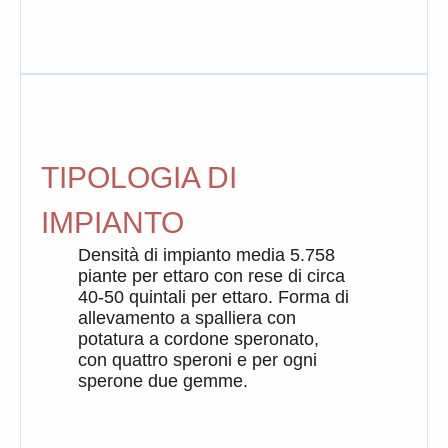
Scopri di più
TIPOLOGIA DI
IMPIANTO
Densità di impianto media 5.758
piante per ettaro con rese di circa
40-50 quintali per ettaro. Forma di
allevamento a spalliera con
Insolia
potatura a cordone speronato,
Grillo
Zibibbo
con quattro speroni e per ogni
È uno dei vitigni più antichi della
sperone due gemme.
Il Grillo è probabilmente frutto
Coltivato in Sicilia presumibilmente
Sicilia, per questo è largamente
dell’incrocio tra il Catarratto e lo
dai tempi dei fenici, il nome è di
diffuso sull’isola.