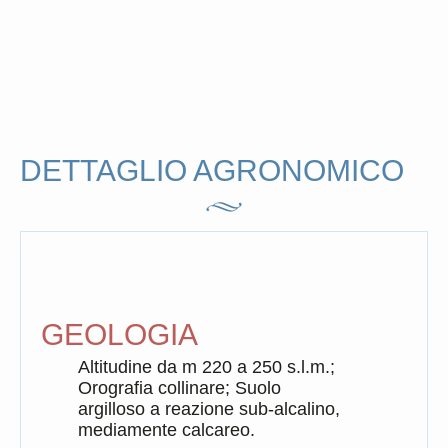
Duca Enrico
DETTAGLIO AGRONOMICO
2018
3 formati disponibili
Scopri di più
GEOLOGIA
Altitudine da m 220 a 250 s.l.m.;
Orografia collinare; Suolo
Duca Enrico
2017
argilloso a reazione sub-alcalino,
mediamente calcareo.
3 formati disponibili