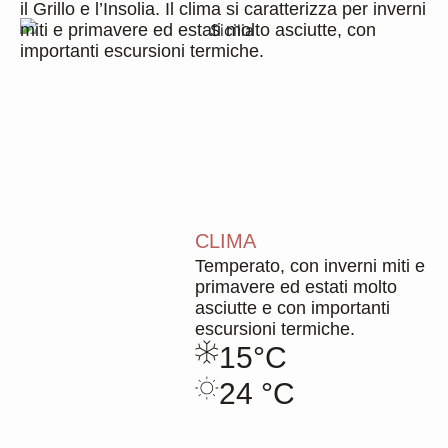
Contatti
il Grillo e l’Insolia. Il clima si caratterizza per inverni
Duca Enrico
miti e primavere ed estati molto asciutte, con
2020
importanti escursioni termiche.
3 formati disponibili
Ita
Eng
Scopri di più
CLIMA
Duca Enrico
Temperato, con inverni miti e
2019
primavere ed estati molto
3 formati disponibili
asciutte e con importanti
escursioni termiche.
Scopri di più
15°C
24 °C