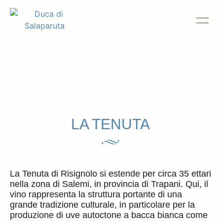
Tenuta di Risignolo
Salemi
Seleziona un’annata
Chiudi
Storia
Tenute
Vini
Duca Enrico
Ospitalità
2021
LA TENUTA
FAQ
1 formato disponibile
La Teoria dei Contrasti
Scopri di più
La Tenuta di Risignolo si estende per circa 35 ettari
nella zona di Salemi, in provincia di Trapani. Qui, il
Duca News
vino rappresenta la struttura portante di una
Trade & Press
grande tradizione culturale, in particolare per la
Compliance
produzione di uve autoctone a bacca bianca come