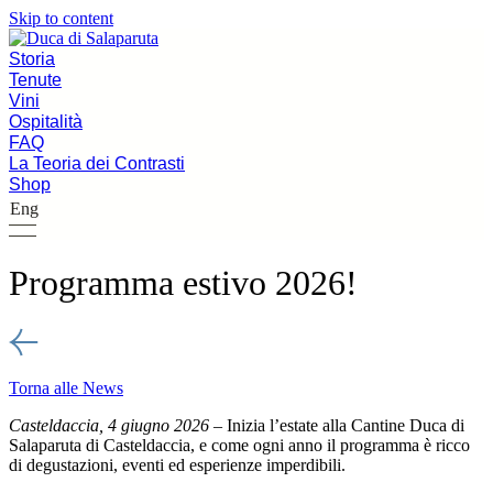
Skip to content
Storia
Tenute
Vini
Ospitalità
FAQ
La Teoria dei Contrasti
Shop
Eng
Storia
Programma estivo 2026!
Tenute
Vini
Ospitalità
FAQ
Torna alle News
La Teoria dei Contrasti
Duca News
Casteldaccia, 4 giugno 2026
– Inizia l’estate alla Cantine Duca di
Salaparuta di Casteldaccia, e come ogni anno il programma è ricco
Trade & Press
di degustazioni, eventi ed esperienze imperdibili.
Compliance