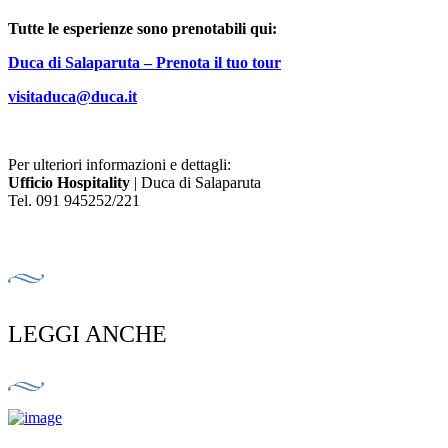
Tutte le esperienze sono prenotabili qui:
Duca di Salaparuta – Prenota il tuo tour
visitaduca@duca.it
Seleziona un’annata
Per ulteriori informazioni e dettagli:
Ufficio Hospitality
| Duca di Salaparuta
Chiudi
Tel. 091 945252/221
Duca Enrico
2021
LEGGI ANCHE
1 formato disponibile
Scopri di più
Duca Enrico