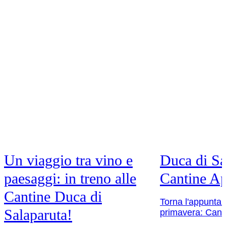
2020
3 formati disponibili
Scopri di più
Duca Enrico
2019
3 formati disponibili
Scopri di più
Un viaggio tra vino e
Duca di Sa
paesaggi: in treno alle
Cantine Ap
Cantine Duca di
Torna l'appuntam
Salaparuta!
primavera: Cant