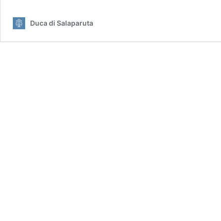
di
Tenuta
Duca di Salaparuta